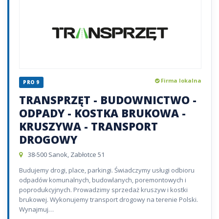
Firma lokalna
PRO 9
TRANSPRZĘT - BUDOWNICTWO -
ODPADY - KOSTKA BRUKOWA -
KRUSZYWA - TRANSPORT
DROGOWY
38-500 Sanok, Zabłotce 51
Budujemy drogi, place, parkingi. Świadczymy usługi odbioru
odpadów komunalnych, budowlanych, poremontowych i
poprodukcyjnych. Prowadzimy sprzedaż kruszyw i kostki
brukowej. Wykonujemy transport drogowy na terenie Polski.
Wynajmuj…