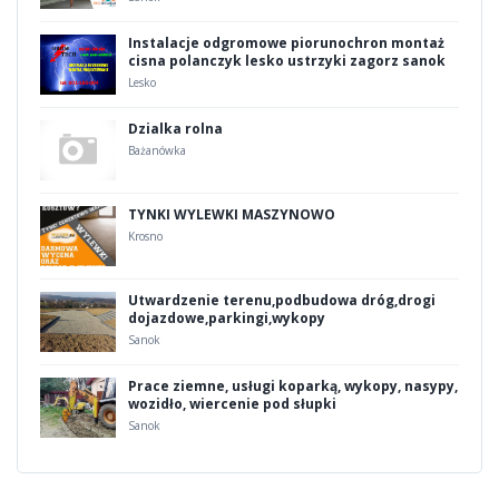
Instalacje odgromowe piorunochron montaż
cisna polanczyk lesko ustrzyki zagorz sanok
Lesko
Dzialka rolna
Bażanówka
TYNKI WYLEWKI MASZYNOWO
Krosno
Utwardzenie terenu,podbudowa dróg,drogi
dojazdowe,parkingi,wykopy
Sanok
Prace ziemne, usługi koparką, wykopy, nasypy,
wozidło, wiercenie pod słupki
Sanok