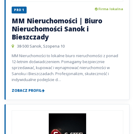
Firma lokalna
PRO 1
MM Nieruchomości | Biuro
Nieruchomości Sanok i
Bieszczady
38-500 Sanok, Szopena 10
MM Nieruchomości to lokalne biuro nieruchomości z ponad
12-letnim doświadczeniem. Pomagamy bezpiecznie
sprzedawać, kupować i wynajmować nieruchomości w
Sanoku i Bieszczadach. Profesjonalizm, skuteczność i
indywidualne podejście d…
ZOBACZ PROFIL