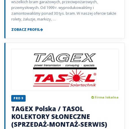
wszelkich bram garażowych, przeciwpożarowych,
przemysłowych. Od 1999 r. wyprodukowaliśmy i
zamontowaliśmy ponad 30 tys. bram. W naszej ofercie także
rolety, żaluzje, markizy, …
ZOBACZ PROFIL
Firma lokalna
PRO 9
TAGEX Polska / TASOL
KOLEKTORY SŁONECZNE
(SPRZEDAŻ-MONTAŻ-SERWIS)