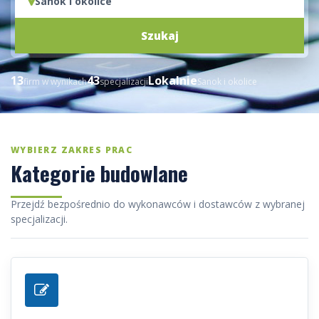
Sanok i okolice
Szukaj
13
43
Lokalnie
firm w wynikach
specjalizacji
Sanok i okolice
WYBIERZ ZAKRES PRAC
Kategorie budowlane
Przejdź bezpośrednio do wykonawców i dostawców z wybranej
specjalizacji.