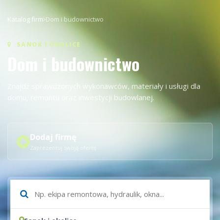
Katalog firm
Dom i budownictwo
SANOK I OKOLICE
Dom i budownictwo
Znajdź sprawdzonych wykonawców, materiały i usługi dla
domu, remontu oraz inwestycji budowlanej.
Dodaj firmę
Zaprezentuj swoją ofertę
Czego szukasz?