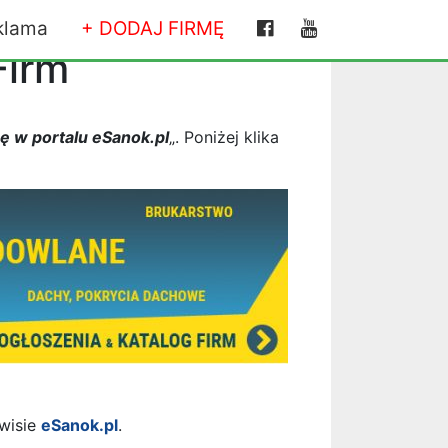
klama
+ DODAJ FIRMĘ
Firm
ę w portalu eSanok.pl
„. Poniżej klika
rwisie
eSanok.pl
.