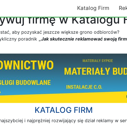
Katalog Firm
Re
ywuj firmę w Katalogu 
zystać, aby pozyskać jeszcze większe grono odbiorców?
ykliczny poradnik ,
,Jak skutecznie reklamować swoją firm
KATALOG FIRM
najszybciej i najprężniej rozwijający się dział reklamy w se