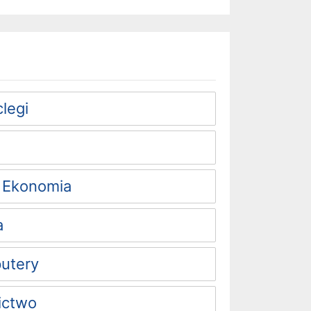
legi
 Ekonomia
a
putery
ictwo