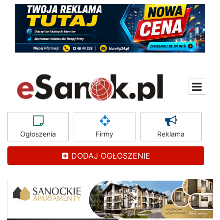
Ogłoszenia
Firmy
Reklama
DODAJ OGŁOSZENIE