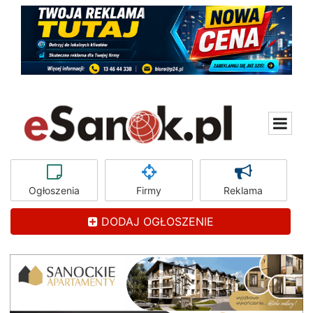
Ogłoszenia
Firmy
Reklama
DODAJ OGŁOSZENIE