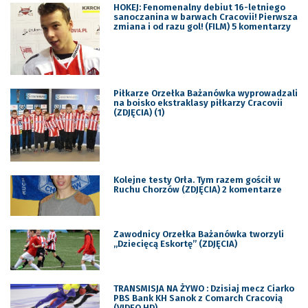
HOKEJ: Fenomenalny debiut 16-letniego
sanoczanina w barwach Cracovii! Pierwsza
zmiana i od razu gol! (FILM) 5 komentarzy
Piłkarze Orzełka Bażanówka wyprowadzali
na boisko ekstraklasy piłkarzy Cracovii
(ZDJĘCIA) (1)
Kolejne testy Orła. Tym razem gościł w
Ruchu Chorzów (ZDJĘCIA) 2 komentarze
Zawodnicy Orzełka Bażanówka tworzyli
,,Dziecięcą Eskortę” (ZDJĘCIA)
TRANSMISJA NA ŻYWO : Dzisiaj mecz Ciarko
PBS Bank KH Sanok z Comarch Cracovią
(VIDEO HD)