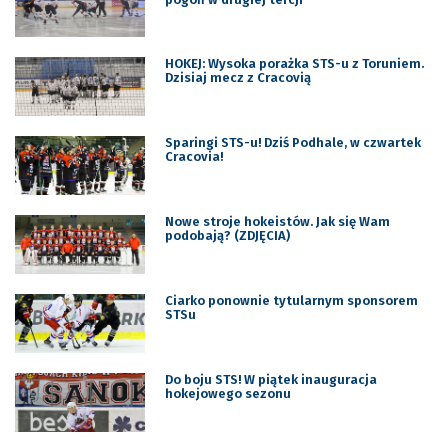
HOKEJ: Wysoka porażka STS-u z Toruniem.
Dzisiaj mecz z Cracovią
Sparingi STS-u! Dziś Podhale, w czwartek
Cracovia!
Nowe stroje hokeistów. Jak się Wam
podobają? (ZDJĘCIA)
Ciarko ponownie tytularnym sponsorem
STSu
Do boju STS! W piątek inauguracja
hokejowego sezonu