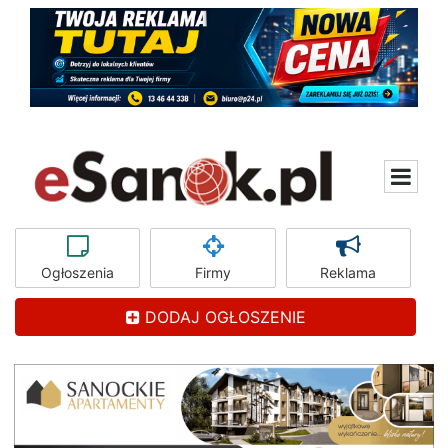
Ogłoszenia
Firmy
Reklama
DODAJ OGŁOSZENIE