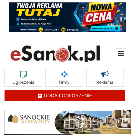
Ogłoszenia
Firmy
Reklama
DODAJ OGŁOSZENIE