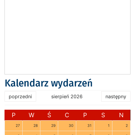
Kalendarz wydarzeń
poprzedni
sierpień 2026
następny
P
W
Ś
C
P
S
N
27
28
29
30
31
1
2