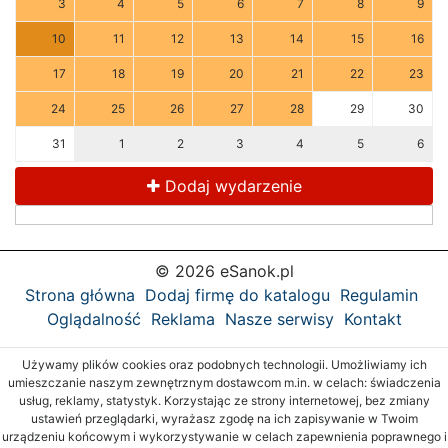
3
4
5
6
7
8
9
10
11
12
13
14
15
16
17
18
19
20
21
22
23
24
25
26
27
28
29
30
31
1
2
3
4
5
6
Dodaj wydarzenie
© 2026 eSanok.pl
Strona główna
Dodaj firmę do katalogu
Regulamin
Oglądalność
Reklama
Nasze serwisy
Kontakt
Używamy plików cookies oraz podobnych technologii. Umożliwiamy ich
umieszczanie naszym zewnętrznym dostawcom m.in. w celach: świadczenia
usług, reklamy, statystyk. Korzystając ze strony internetowej, bez zmiany
ustawień przeglądarki, wyrażasz zgodę na ich zapisywanie w Twoim
urządzeniu końcowym i wykorzystywanie w celach zapewnienia poprawnego i