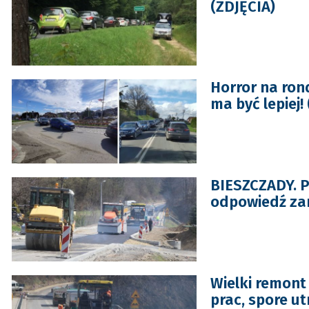
(ZDJĘCIA)
Horror na ron
ma być lepiej!
BIESZCZADY. P
odpowiedź zar
Wielki remont
prac, spore ut