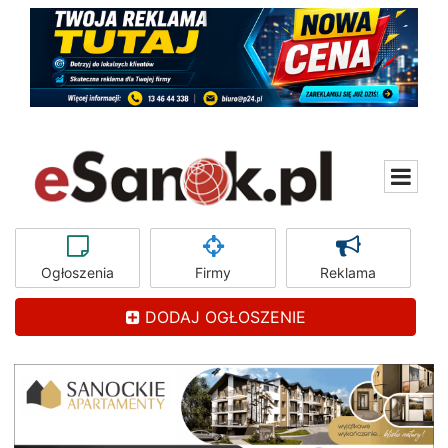
Ogłoszenia
Firmy
Reklama
DODAJ OGŁOSZENIE