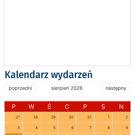
Kalendarz wydarzeń
poprzedni
sierpień 2026
następny
P
W
Ś
C
P
S
N
27
28
29
30
31
1
2
3
4
5
6
7
8
9