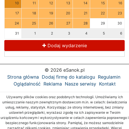
10
11
12
13
14
15
16
17
18
19
20
21
22
23
24
25
26
27
28
29
30
31
1
2
3
4
5
6
Dodaj wydarzenie
© 2026 eSanok.pl
Strona główna
Dodaj firmę do katalogu
Regulamin
Oglądalność
Reklama
Nasze serwisy
Kontakt
Używamy plików cookies oraz podobnych technologii. Umożliwiamy ich
umieszczanie naszym zewnętrznym dostawcom m.in. w celach: świadczenia
usług, reklamy, statystyk. Korzystając ze strony internetowej, bez zmiany
ustawień przeglądarki, wyrażasz zgodę na ich zapisywanie w Twoim
urządzeniu końcowym i wykorzystywanie w celach zapewnienia poprawnego i
bezpiecznego funkcjonowania strony. Pamiętaj, że możesz samodzielnie
zarządzać plikami cookies, zmieniając ustawienia przeglądarki. Więcej