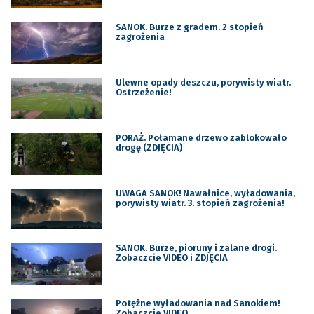
SANOK. Burze z gradem. 2 stopień
zagrożenia
Ulewne opady deszczu, porywisty wiatr.
Ostrzeżenie!
PORAŻ. Połamane drzewo zablokowało
drogę (ZDJĘCIA)
UWAGA SANOK! Nawałnice, wyładowania,
porywisty wiatr. 3. stopień zagrożenia!
SANOK. Burze, pioruny i zalane drogi.
Zobaczcie VIDEO i ZDJĘCIA
Potężne wyładowania nad Sanokiem!
Zobaczcie VIDEO