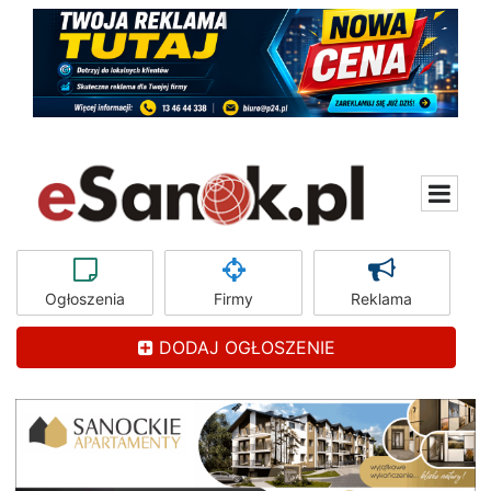
Ogłoszenia
Firmy
Reklama
DODAJ OGŁOSZENIE