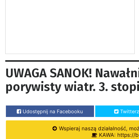
UWAGA SANOK! Nawałni
porywisty wiatr. 3. stop
Udostępnij na Facebooku
Twitter
Wspieraj naszą działalność, mo
KAWA: https://b