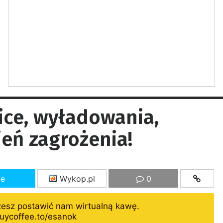
ce, wyładowania,
ień zagrożenia!
ze
Wykop.pl
0
żesz postawić nam wirtualną kawę.
uycoffee.to/esanok