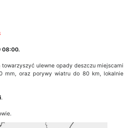
3
 08:00.
ą towarzyszyć ulewne opady deszczu miejscami
0 mm, oraz porywy wiatru do 80 km, lokalnie
i
.
owie.