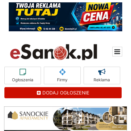
Ogłoszenia
Firmy
Reklama
DODAJ OGŁOSZENIE