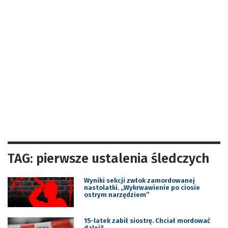
TAG: pierwsze ustalenia śledczych
Wyniki sekcji zwłok zamordowanej
nastolatki. „Wykrwawienie po ciosie
ostrym narzędziem”
15-latek zabił siostrę. Chciał mordować
dalej?