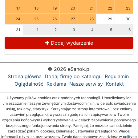
17
18
19
20
21
22
23
24
25
26
27
28
29
30
31
1
2
3
4
5
6
Dodaj wydarzenie
© 2026 eSanok.pl
Strona główna
Dodaj firmę do katalogu
Regulamin
Oglądalność
Reklama
Nasze serwisy
Kontakt
Używamy plików cookies oraz podobnych technologii. Umożliwiamy ich
umieszczanie naszym zewnętrznym dostawcom m.in. w celach: świadczenia
usług, reklamy, statystyk. Korzystając ze strony internetowej, bez zmiany
ustawień przeglądarki, wyrażasz zgodę na ich zapisywanie w Twoim
urządzeniu końcowym i wykorzystywanie w celach zapewnienia poprawnego i
bezpiecznego funkcjonowania strony. Pamiętaj, że możesz samodzielnie
zarządzać plikami cookies, zmieniając ustawienia przeglądarki. Więcej
informacji o tym jak przetwarzamy Twoje dane osobowe znajdziesz w
polityce