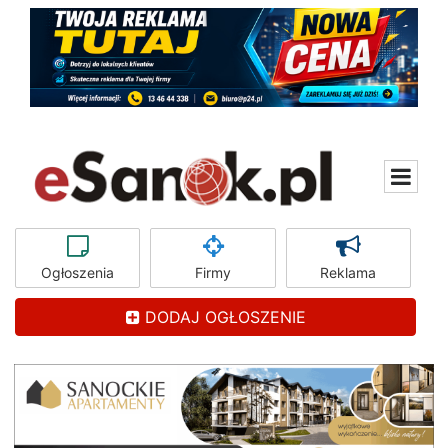
Ogłoszenia
Firmy
Reklama
DODAJ OGŁOSZENIE