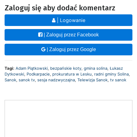
Zaloguj się aby dodać komentarz
| Logowanie
| Zaloguj przez Facebook
| Zaloguj przez Google
Tagi:
Adam Piątkowski
,
bezpańskie koty
,
gmina solina
,
Łukasz
Dytkowski
,
Podkarpacie
,
prokuratura w Lesku
,
radni gminy Solina
,
Sanok
,
sanok tv
,
sesja nadzwyczajna
,
Telewizja Sanok
,
tv sanok