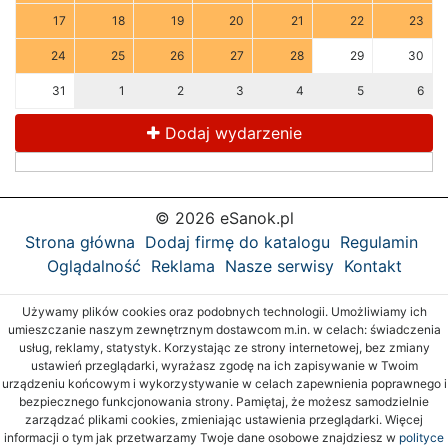
17
18
19
20
21
22
23
24
25
26
27
28
29
30
31
1
2
3
4
5
6
Dodaj wydarzenie
© 2026 eSanok.pl
Strona główna
Dodaj firmę do katalogu
Regulamin
Oglądalność
Reklama
Nasze serwisy
Kontakt
Używamy plików cookies oraz podobnych technologii. Umożliwiamy ich
umieszczanie naszym zewnętrznym dostawcom m.in. w celach: świadczenia
usług, reklamy, statystyk. Korzystając ze strony internetowej, bez zmiany
ustawień przeglądarki, wyrażasz zgodę na ich zapisywanie w Twoim
urządzeniu końcowym i wykorzystywanie w celach zapewnienia poprawnego i
bezpiecznego funkcjonowania strony. Pamiętaj, że możesz samodzielnie
zarządzać plikami cookies, zmieniając ustawienia przeglądarki. Więcej
informacji o tym jak przetwarzamy Twoje dane osobowe znajdziesz w
polityce