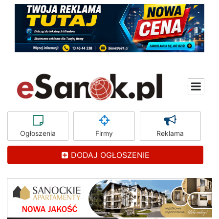
Ogłoszenia
Firmy
Reklama
DODAJ OGŁOSZENIE