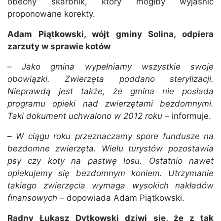
obecny skarbnik, który mógłby wyjaśnić
proponowane korekty.
Adam Piątkowski, wójt gminy Solina, odpiera
zarzuty w sprawie kotów
–
Jako gmina wypełniamy wszystkie swoje
obowiązki. Zwierzęta poddano sterylizacji.
Nieprawdą jest także, że gmina nie posiada
programu opieki nad zwierzętami bezdomnymi.
Taki dokument uchwalono w 2012 roku
– informuje.
–
W ciągu roku przeznaczamy spore fundusze na
bezdomne zwierzęta. Wielu turystów pozostawia
psy czy koty na pastwę losu. Ostatnio nawet
opiekujemy się bezdomnym koniem. Utrzymanie
takiego zwierzęcia wymaga wysokich nakładów
finansowych
– dopowiada Adam Piątkowski.
Radny Łukasz Dytkowski dziwi się, że z tak