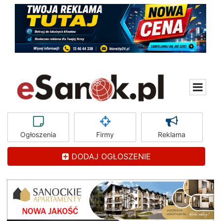
Ogłoszenia
Firmy
Reklama
DODAJ OGŁOSZENIE