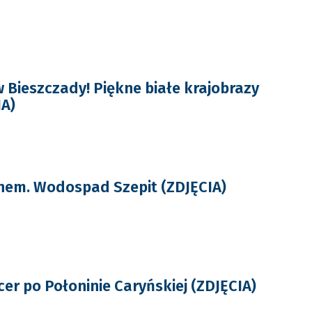
w Bieszczady! Piękne białe krajobrazy
IA)
nem. Wodospad Szepit (ZDJĘCIA)
cer po Połoninie Caryńskiej (ZDJĘCIA)