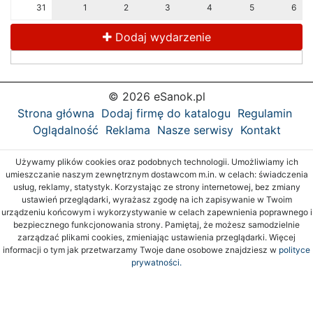
31
1
2
3
4
5
6
Dodaj wydarzenie
© 2026 eSanok.pl
Strona główna
Dodaj firmę do katalogu
Regulamin
Oglądalność
Reklama
Nasze serwisy
Kontakt
Używamy plików cookies oraz podobnych technologii. Umożliwiamy ich
umieszczanie naszym zewnętrznym dostawcom m.in. w celach: świadczenia
usług, reklamy, statystyk. Korzystając ze strony internetowej, bez zmiany
ustawień przeglądarki, wyrażasz zgodę na ich zapisywanie w Twoim
urządzeniu końcowym i wykorzystywanie w celach zapewnienia poprawnego i
bezpiecznego funkcjonowania strony. Pamiętaj, że możesz samodzielnie
zarządzać plikami cookies, zmieniając ustawienia przeglądarki. Więcej
informacji o tym jak przetwarzamy Twoje dane osobowe znajdziesz w
polityce
prywatności.