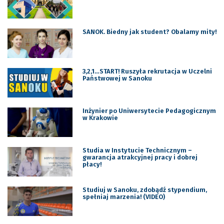
SANOK. Biedny jak student? Obalamy mity!
3,2,1…START! Ruszyła rekrutacja w Uczelni
Państwowej w Sanoku
Inżynier po Uniwersytecie Pedagogicznym
w Krakowie
Studia w Instytucie Technicznym –
gwarancja atrakcyjnej pracy i dobrej
płacy!
Studiuj w Sanoku, zdobądź stypendium,
spełniaj marzenia! (VIDEO)