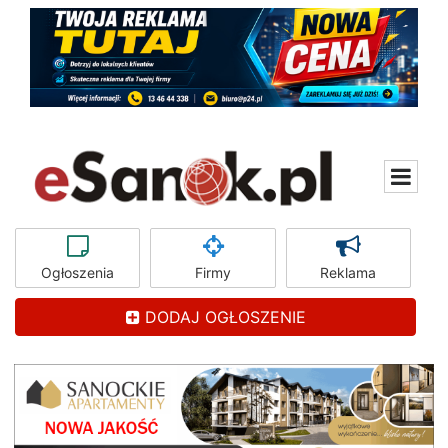
Ogłoszenia
Firmy
Reklama
DODAJ OGŁOSZENIE