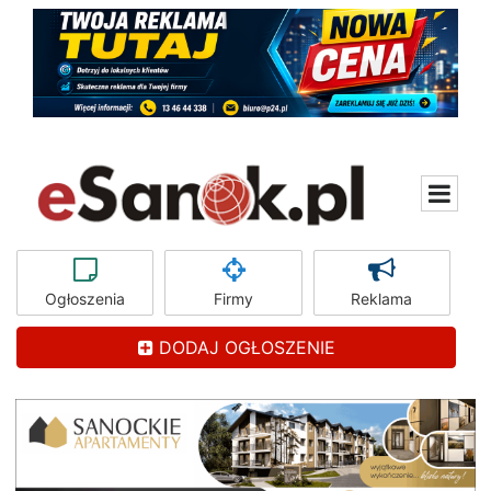
Ogłoszenia
Firmy
Reklama
DODAJ OGŁOSZENIE