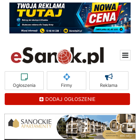
Ogłoszenia
Firmy
Reklama
DODAJ OGŁOSZENIE