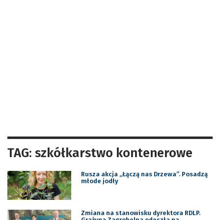
TAG: szkółkarstwo kontenerowe
Rusza akcja „Łączą nas Drzewa”. Posadzą
młode jodły
Zmiana na stanowisku dyrektora RDLP.
Grażyna Zagrobelna odeszła na