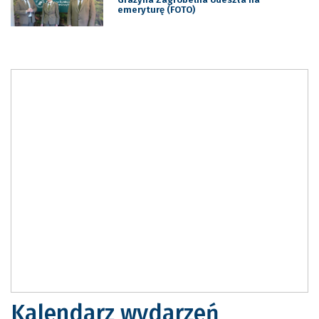
emeryturę (FOTO)
Kalendarz wydarzeń