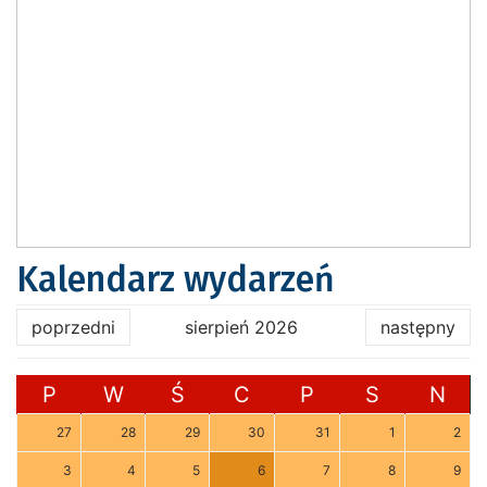
Kalendarz wydarzeń
poprzedni
sierpień 2026
następny
P
W
Ś
C
P
S
N
27
28
29
30
31
1
2
3
4
5
6
7
8
9