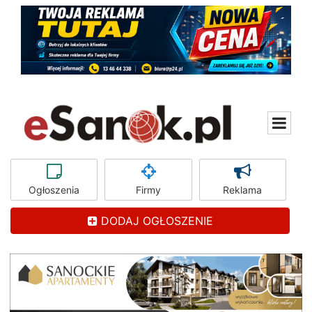
Ogłoszenia
Firmy
Reklama
DODAJ OGŁOSZENIE