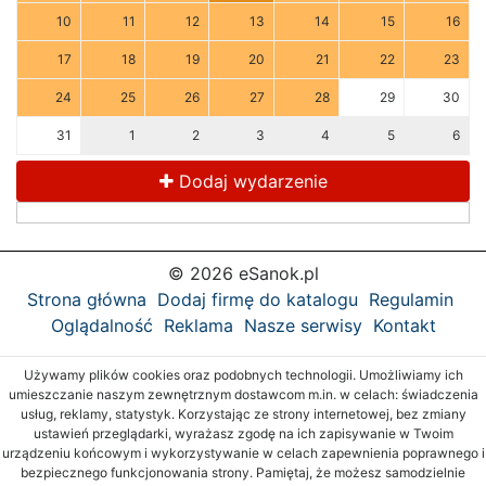
10
11
12
13
14
15
16
17
18
19
20
21
22
23
24
25
26
27
28
29
30
31
1
2
3
4
5
6
Dodaj wydarzenie
© 2026 eSanok.pl
Strona główna
Dodaj firmę do katalogu
Regulamin
Oglądalność
Reklama
Nasze serwisy
Kontakt
Używamy plików cookies oraz podobnych technologii. Umożliwiamy ich
umieszczanie naszym zewnętrznym dostawcom m.in. w celach: świadczenia
usług, reklamy, statystyk. Korzystając ze strony internetowej, bez zmiany
ustawień przeglądarki, wyrażasz zgodę na ich zapisywanie w Twoim
urządzeniu końcowym i wykorzystywanie w celach zapewnienia poprawnego i
bezpiecznego funkcjonowania strony. Pamiętaj, że możesz samodzielnie