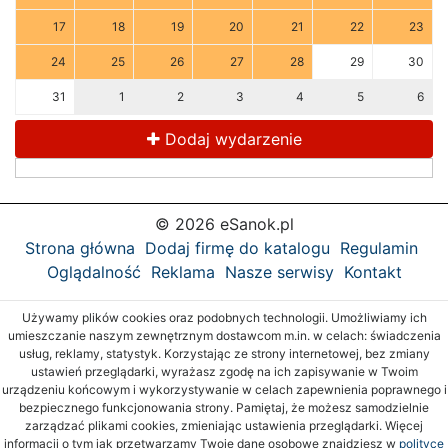
17
18
19
20
21
22
23
24
25
26
27
28
29
30
31
1
2
3
4
5
6
Dodaj wydarzenie
© 2026 eSanok.pl
Strona główna
Dodaj firmę do katalogu
Regulamin
Oglądalność
Reklama
Nasze serwisy
Kontakt
Używamy plików cookies oraz podobnych technologii. Umożliwiamy ich
umieszczanie naszym zewnętrznym dostawcom m.in. w celach: świadczenia
usług, reklamy, statystyk. Korzystając ze strony internetowej, bez zmiany
ustawień przeglądarki, wyrażasz zgodę na ich zapisywanie w Twoim
urządzeniu końcowym i wykorzystywanie w celach zapewnienia poprawnego i
bezpiecznego funkcjonowania strony. Pamiętaj, że możesz samodzielnie
zarządzać plikami cookies, zmieniając ustawienia przeglądarki. Więcej
informacji o tym jak przetwarzamy Twoje dane osobowe znajdziesz w
polityce