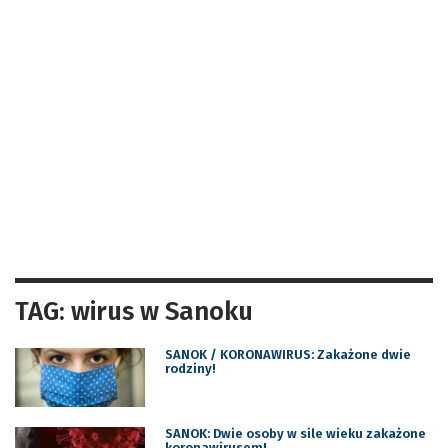
TAG: wirus w Sanoku
SANOK / KORONAWIRUS: Zakażone dwie
rodziny!
SANOK: Dwie osoby w sile wieku zakażone
koronawirusem!