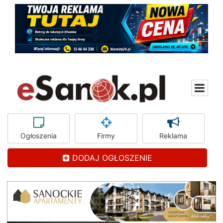
Ogłoszenia
Firmy
Reklama
DODAJ OGŁOSZENIE