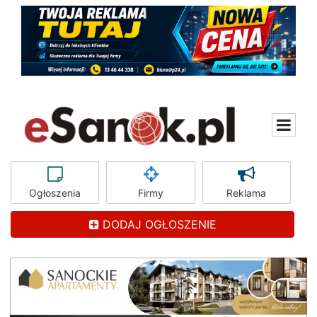
Ogłoszenia
Firmy
Reklama
DODAJ OGŁOSZENIE