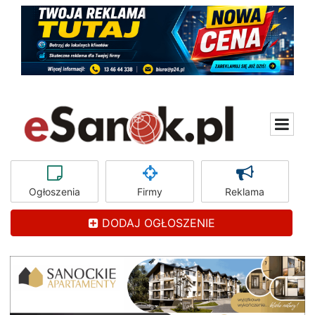
Ogłoszenia
Firmy
Reklama
DODAJ OGŁOSZENIE