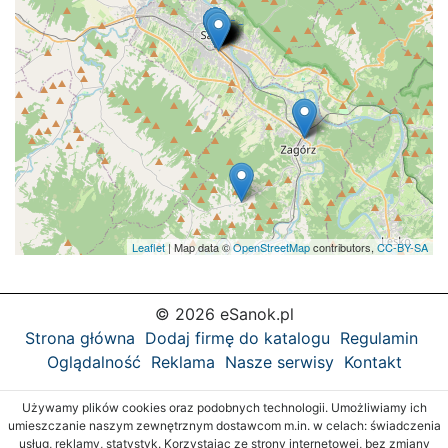
Leaflet
| Map data ©
OpenStreetMap
contributors,
CC-BY-SA
© 2026 eSanok.pl
Strona główna
Dodaj firmę do katalogu
Regulamin
Oglądalność
Reklama
Nasze serwisy
Kontakt
Używamy plików cookies oraz podobnych technologii. Umożliwiamy ich
umieszczanie naszym zewnętrznym dostawcom m.in. w celach: świadczenia
usług, reklamy, statystyk. Korzystając ze strony internetowej, bez zmiany