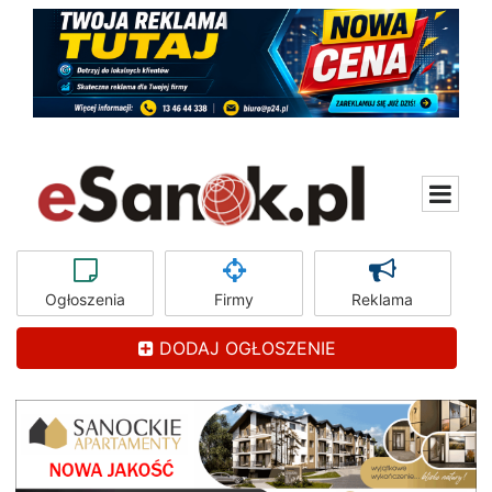
Ogłoszenia
Firmy
Reklama
DODAJ OGŁOSZENIE