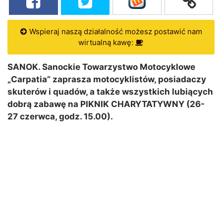
Wspieraj naszą działalność możesz postawić nam
wirtualną kawę:
SANOK. Sanockie Towarzystwo Motocyklowe
„Carpatia” zaprasza motocyklistów, posiadaczy
skuterów i quadów, a także wszystkich lubiących
dobrą zabawę na PIKNIK CHARYTATYWNY (26-
27 czerwca, godz. 15.00).