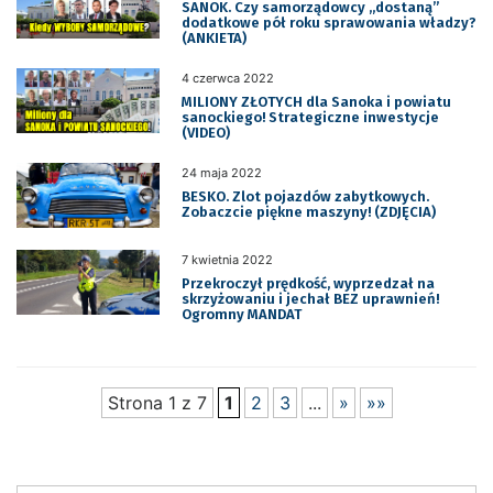
SANOK. Czy samorządowcy „dostaną”
dodatkowe pół roku sprawowania władzy?
(ANKIETA)
4 czerwca 2022
MILIONY ZŁOTYCH dla Sanoka i powiatu
sanockiego! Strategiczne inwestycje
(VIDEO)
24 maja 2022
BESKO. Zlot pojazdów zabytkowych.
Zobaczcie piękne maszyny! (ZDJĘCIA)
7 kwietnia 2022
Przekroczył prędkość, wyprzedzał na
skrzyżowaniu i jechał BEZ uprawnień!
Ogromny MANDAT
Strona 1 z 7
1
2
3
...
»
»»