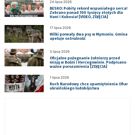
24 lipca 2026
BESKO: Pobity rekord wspaniałego serca!
Zebrano ponad 100 tysięcy złotych dla
Hani i Kubusia! [VIDEO, ZDJĘCIA]
17 lipca 2026
Wilki porwały dwa psy w Mymoniu. Gmina
apeluje ostrożność
3 lipca 2026
Oficjalne pożegnanie żołnierzy przed
misją w Bośni i Hercegowinie. Podpisano
ważne porozumienia [ZDJĘCIA]
1 lipca 2026
Ruch Narodowy chce upamiętnienia Ofiar
ukraińskiego ludobójstwa