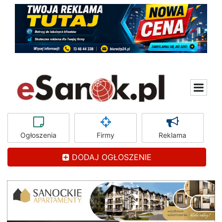
Ogłoszenia
Firmy
Reklama
DODAJ OGŁOSZENIE