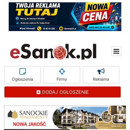
Ogłoszenia
Firmy
Reklama
DODAJ OGŁOSZENIE