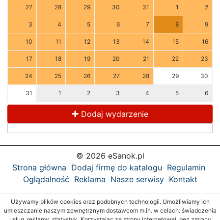
27
28
29
30
31
1
2
3
4
5
6
7
8
9
10
11
12
13
14
15
16
17
18
19
20
21
22
23
24
25
26
27
28
29
30
31
1
2
3
4
5
6
Dodaj wydarzenie
© 2026 eSanok.pl
Strona główna
Dodaj firmę do katalogu
Regulamin
Oglądalność
Reklama
Nasze serwisy
Kontakt
Używamy plików cookies oraz podobnych technologii. Umożliwiamy ich
umieszczanie naszym zewnętrznym dostawcom m.in. w celach: świadczenia
usług, reklamy, statystyk. Korzystając ze strony internetowej, bez zmiany