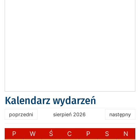
Kalendarz wydarzeń
poprzedni
sierpień 2026
następny
P
W
Ś
C
P
S
N