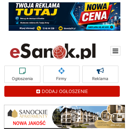
Ogłoszenia
Firmy
Reklama
DODAJ OGŁOSZENIE