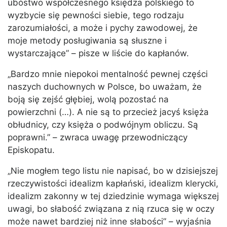
ubóstwo współczesnego księdza polskiego to
wyzbycie się pewności siebie, tego rodzaju
zarozumiałości, a może i pychy zawodowej, że
moje metody posługiwania są słuszne i
wystarczające” – pisze w liście do kapłanów.
„Bardzo mnie niepokoi mentalność pewnej części
naszych duchownych w Polsce, bo uważam, że
boją się zejść głębiej, wolą pozostać na
powierzchni (…). A nie są to przecież jacyś księża
obłudnicy, czy księża o podwójnym obliczu. Są
poprawni.” – zwraca uwagę przewodniczący
Episkopatu.
„Nie mogłem tego listu nie napisać, bo w dzisiejszej
rzeczywistości idealizm kapłański, idealizm klerycki,
idealizm zakonny w tej dziedzinie wymaga większej
uwagi, bo słabość związana z nią rzuca się w oczy
może nawet bardziej niż inne słabości” – wyjaśnia