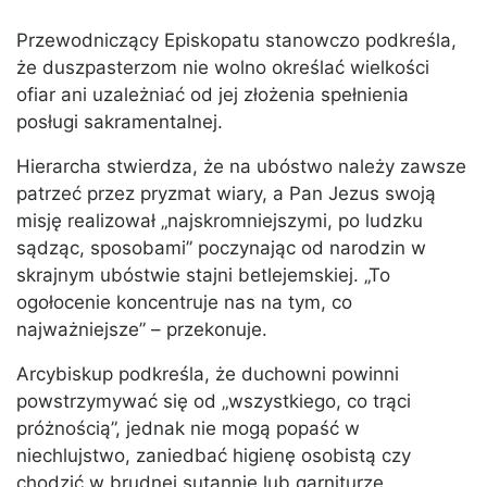
Przewodniczący Episkopatu stanowczo podkreśla,
że duszpasterzom nie wolno określać wielkości
ofiar ani uzależniać od jej złożenia spełnienia
posługi sakramentalnej.
Hierarcha stwierdza, że na ubóstwo należy zawsze
patrzeć przez pryzmat wiary, a Pan Jezus swoją
misję realizował „najskromniejszymi, po ludzku
sądząc, sposobami” poczynając od narodzin w
skrajnym ubóstwie stajni betlejemskiej. „To
ogołocenie koncentruje nas na tym, co
najważniejsze” – przekonuje.
Arcybiskup podkreśla, że duchowni powinni
powstrzymywać się od „wszystkiego, co trąci
próżnością”, jednak nie mogą popaść w
niechlujstwo, zaniedbać higienę osobistą czy
chodzić w brudnej sutannie lub garniturze.