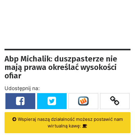
Abp Michalik: duszpasterze nie
mają prawa określać wysokości
ofiar
Udostępnij na:
Wspieraj naszą działalność możesz postawić nam
wirtualną kawę: