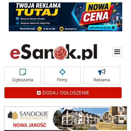
Ogłoszenia
Firmy
Reklama
DODAJ OGŁOSZENIE