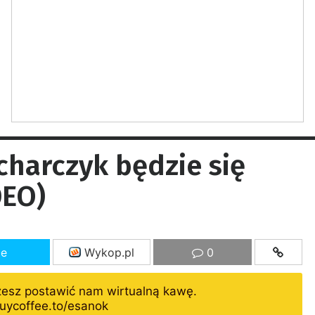
charczyk będzie się
DEO)
ze
Wykop.pl
0
żesz postawić nam wirtualną kawę.
uycoffee.to/esanok