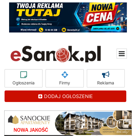
Ogłoszenia
Firmy
Reklama
DODAJ OGŁOSZENIE