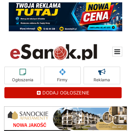
Ogłoszenia
Firmy
Reklama
DODAJ OGŁOSZENIE