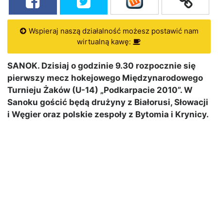
Wspieraj naszą działalność możesz postawić nam
wirtualną kawę:
SANOK. Dzisiaj o godzinie 9.30 rozpocznie się
pierwszy mecz hokejowego Międzynarodowego
Turnieju Żaków (U-14) „Podkarpacie 2010”. W
Sanoku gościć będą drużyny z Białorusi, Słowacji
i Węgier oraz polskie zespoły z Bytomia i Krynicy.