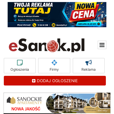
Ogłoszenia
Firmy
Reklama
DODAJ OGŁOSZENIE