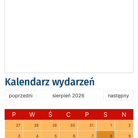
Kalendarz wydarzeń
poprzedni
sierpień 2026
następny
P
W
Ś
C
P
S
N
27
28
29
30
31
1
2
3
4
5
6
7
8
9