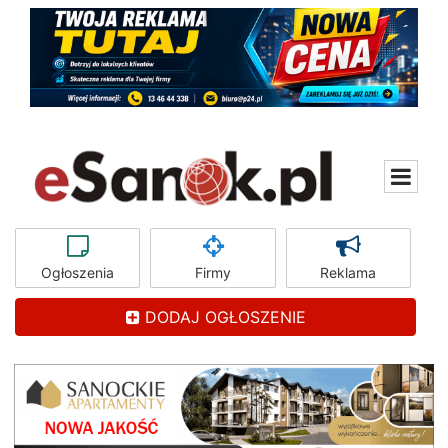
Ogłoszenia
Firmy
Reklama
DODAJ OGŁOSZENIE