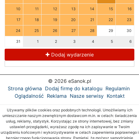
10
11
12
13
14
15
16
17
18
19
20
21
22
23
24
25
26
27
28
29
30
31
1
2
3
4
5
6
Dodaj wydarzenie
© 2026 eSanok.pl
Strona główna
Dodaj firmę do katalogu
Regulamin
Oglądalność
Reklama
Nasze serwisy
Kontakt
Używamy plików cookies oraz podobnych technologii. Umożliwiamy ich
umieszczanie naszym zewnętrznym dostawcom m.in. w celach: świadczenia
usług, reklamy, statystyk. Korzystając ze strony internetowej, bez zmiany
ustawień przeglądarki, wyrażasz zgodę na ich zapisywanie w Twoim
urządzeniu końcowym i wykorzystywanie w celach zapewnienia poprawnego i
bezpiecznego funkcjonowania strony. Pamiętaj, że możesz samodzielnie