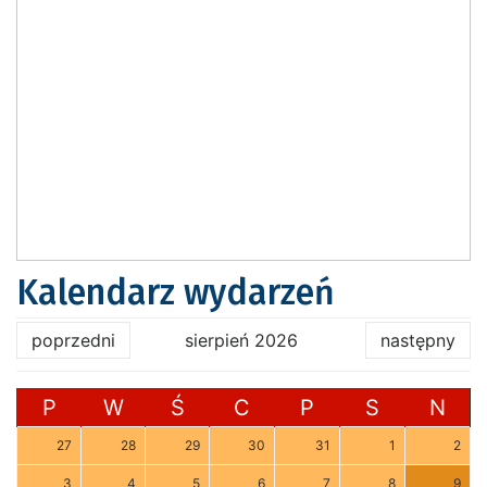
Kalendarz wydarzeń
poprzedni
sierpień 2026
następny
P
W
Ś
C
P
S
N
27
28
29
30
31
1
2
3
4
5
6
7
8
9