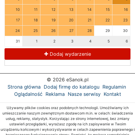
10
11
12
13
14
15
16
17
18
19
20
21
22
23
24
25
26
27
28
29
30
31
1
2
3
4
5
6
Dodaj wydarzenie
© 2026 eSanok.pl
Strona główna
Dodaj firmę do katalogu
Regulamin
Oglądalność
Reklama
Nasze serwisy
Kontakt
Używamy plików cookies oraz podobnych technologii. Umożliwiamy ich
umieszczanie naszym zewnętrznym dostawcom m.in. w celach: świadczenia
usług, reklamy, statystyk. Korzystając ze strony internetowej, bez zmiany
ustawień przeglądarki, wyrażasz zgodę na ich zapisywanie w Twoim
urządzeniu końcowym i wykorzystywanie w celach zapewnienia poprawnego i
bezpiecznego funkcjonowania strony. Pamiętaj, że możesz samodzielnie