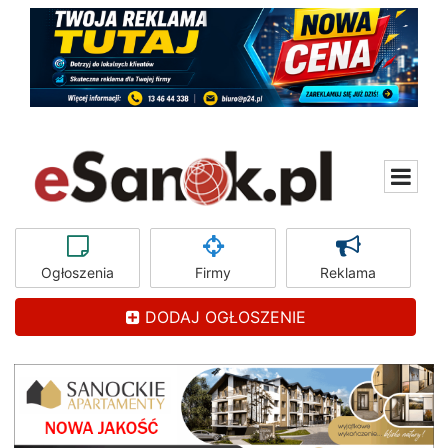
Ogłoszenia
Firmy
Reklama
DODAJ OGŁOSZENIE