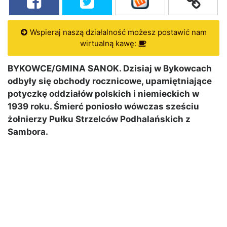
Wspieraj naszą działalność możesz postawić nam
wirtualną kawę:
BYKOWCE/GMINA SANOK. Dzisiaj w Bykowcach
odbyły się obchody rocznicowe, upamiętniające
potyczkę oddziałów polskich i niemieckich w
1939 roku. Śmierć poniosło wówczas sześciu
żołnierzy Pułku Strzelców Podhalańskich z
Sambora.