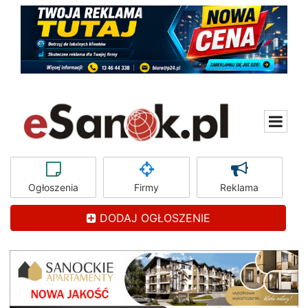
Ogłoszenia
Firmy
Reklama
DODAJ OGŁOSZENIE