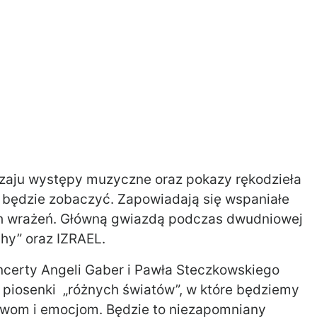
odzaju występy muzyczne oraz pokazy rękodzieła
rto będzie zobaczyć. Zapowiadają się wspaniałe
ch wrażeń. Główną gwiazdą podczas dwudniowej
hy” oraz IZRAEL.
ncerty Angeli Gaber i Pawła Steczkowskiego
to piosenki „różnych światów”, w które będziemy
łowom i emocjom. Będzie to niezapomniany