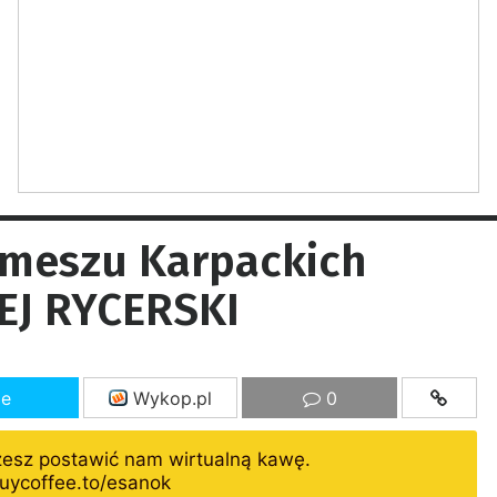
rmeszu Karpackich
EJ RYCERSKI
ze
Wykop.pl
0
żesz postawić nam wirtualną kawę.
uycoffee.to/esanok