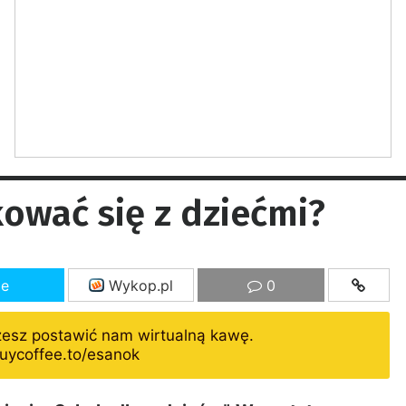
ować się z dziećmi?
ze
Wykop.pl
0
żesz postawić nam wirtualną kawę.
uycoffee.to/esanok