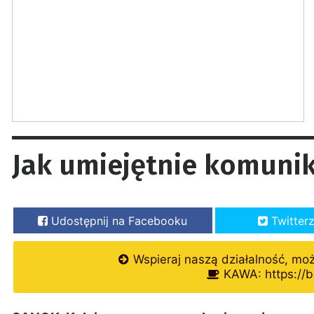
Jak umiejętnie komunik
Udostępnij na Facebooku
Twitter
Wspieraj naszą działalność, mo
KAWA: https://b