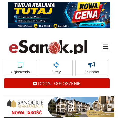
Ogłoszenia
Firmy
Reklama
DODAJ OGŁOSZENIE