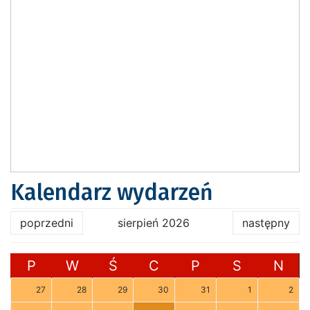
Kalendarz wydarzeń
poprzedni
sierpień 2026
następny
P
W
Ś
C
P
S
N
27
28
29
30
31
1
2