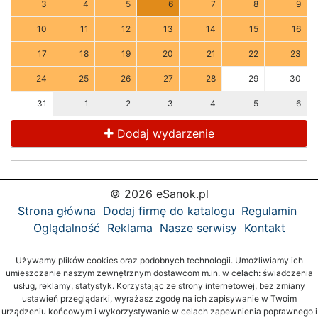
3
4
5
6
7
8
9
10
11
12
13
14
15
16
17
18
19
20
21
22
23
24
25
26
27
28
29
30
31
1
2
3
4
5
6
Dodaj wydarzenie
© 2026 eSanok.pl
Strona główna
Dodaj firmę do katalogu
Regulamin
Oglądalność
Reklama
Nasze serwisy
Kontakt
Używamy plików cookies oraz podobnych technologii. Umożliwiamy ich
umieszczanie naszym zewnętrznym dostawcom m.in. w celach: świadczenia
usług, reklamy, statystyk. Korzystając ze strony internetowej, bez zmiany
ustawień przeglądarki, wyrażasz zgodę na ich zapisywanie w Twoim
urządzeniu końcowym i wykorzystywanie w celach zapewnienia poprawnego i