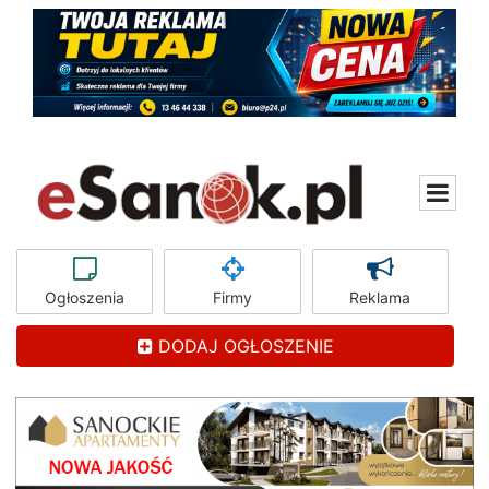
Ogłoszenia
Firmy
Reklama
DODAJ OGŁOSZENIE