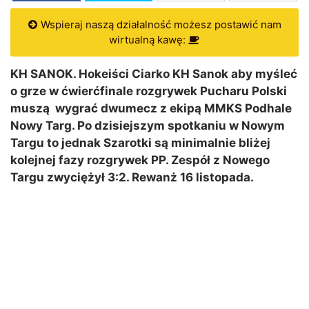
Wspieraj naszą działalność możesz postawić nam
wirtualną kawę:
KH SANOK. Hokeiści Ciarko KH Sanok aby myśleć
o grze w ćwierćfinale rozgrywek Pucharu Polski
muszą wygrać dwumecz z ekipą MMKS Podhale
Nowy Targ. Po dzisiejszym spotkaniu w Nowym
Targu to jednak Szarotki są minimalnie bliżej
kolejnej fazy rozgrywek PP. Zespół z Nowego
Targu zwyciężył 3:2. Rewanż 16 listopada.