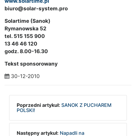
www.solartime.pl
biuro@solar-system.pro
Solartime (Sanok)
Rymanowska 52
tel. 515 155 900
13 46 46 120
godz. 8.00-16.30
Tekst sponsorowany
30-12-2010
Poprzedni artykuł:
SANOK Z PUCHAREM
POLSKI!
Następny artykuł:
Napadli na