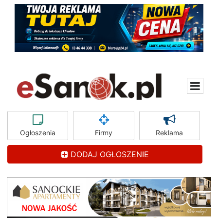
Ogłoszenia
Firmy
Reklama
DODAJ OGŁOSZENIE