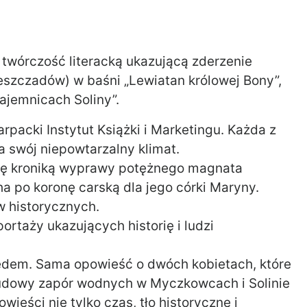
 twórczość literacką ukazującą zderzenie
eszczadów) w baśni „Lewiatan królowej Bony”,
ajemnicach Soliny”.
packi Instytut Książki i Marketingu. Każda z
a swój niepowtarzalny klimat.
wdę kroniką wyprawy potężnego magnata
a po koronę carską dla jego córki Maryny.
w historycznych.
ortaży ukazujących historię i ludzi
ędem. Sama opowieść o dwóch kobietach, które
budowy zapór wodnych w Myczkowcach i Solinie
wieści nie tylko czas, tło historyczne i