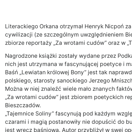
Literackiego Orkana otrzymał Henryk Nicpoń za
cywilizacji (ze szczególnym uwzględnieniem Bi
zbiorze reportaży „Za wrotami cudów” oraz w „T
Nagrodzone książki zostały wydane przez Podkar
nich jest utrzymana w fascynującej poetyce i m
Baśń „Lewiatan królowej Bony” jest tak napra
polskiego, starosty sanockiego Jerzego Mniszch
Można w niej znaleźć wiele mało znanych faktó
„Za wrotami cudów” jest zbiorem poetyckich rep
Bieszczadów.
„Tajemnice Soliny” fascynują pod każdym wzgl
czarami i magią postanowiły nie dopuścić do 
jest wręcz baśniowa. Autor przybliżył w swej opo