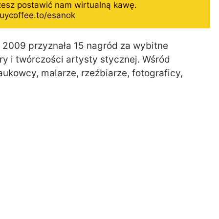
żesz postawić nam wirtualną kawę.
uycoffee.to/esanok
 2009 przyznała 15 nagród za wybitne
y i twórczości artysty stycznej. Wśród
naukowcy, malarze, rzeźbiarze, fotograficy,