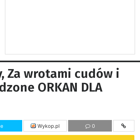
, Za wrotami cudów i
odzone ORKAN DLA
ze
Wykop.pl
0