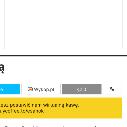
ą
ze
Wykop.pl
0
żesz postawić nam wirtualną kawę.
uycoffee.to/esanok