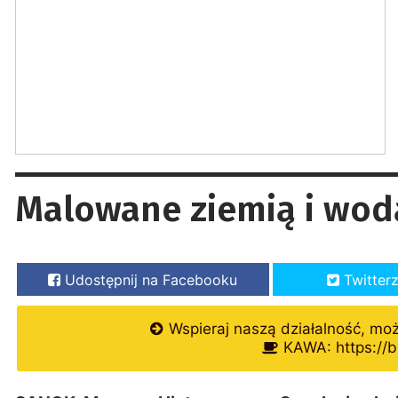
Malowane ziemią i wod
Udostępnij na Facebooku
Twitter
Wspieraj naszą działalność, mo
KAWA: https://b