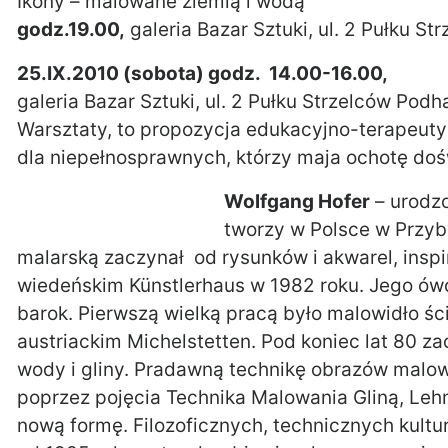
Ikony – malowane ziemią i wodą
godz.19.00,
galeria Bazar Sztuki, ul. 2 Pułku S
25.IX.2010 (sobota) godz. 14.00-16.00,
galeria Bazar Sztuki, ul. 2 Pułku Strzelców Podh
Warsztaty, to propozycja edukacyjno-terapeutyc
dla niepełnosprawnych, którzy maja ochotę doś
Wolfgang Hofer
– urodzo
tworzy w Polsce w Przyb
malarską zaczynał od rysunków i akwarel, ins
wiedeńskim Künstlerhaus w 1982 roku. Jego ówc
barok. Pierwszą wielką pracą było malowidło 
austriackim Michelstetten. Pod koniec lat 80 za
wody i gliny. Pradawną technikę obrazów malow
poprzez pojęcia Technika Malowania Gliną, Leh
nową formę. Filozoficznych, technicznych kult