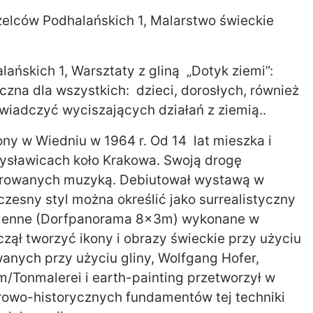
trzelców Podhalańskich 1, Malarstwo świeckie
alańskich 1, Warsztaty z gliną „Dotyk ziemi”:
zna dla wszystkich: dzieci, dorosłych, również
wiadczyć wyciszających działań z ziemią..
ny w Wiedniu w 1964 r. Od 14 lat mieszka i
ysławicach koło Krakowa. Swoją drogę
pirowanych muzyką. Debiutował wystawą w
zesny styl można określić jako surrealistyczny
ścienne (Dorfpanorama 8x3m) wykonane w
czął tworzyć ikony i obrazy świeckie przy użyciu
anych przy użyciu gliny, Wolfgang Hofer,
m/Tonmalerei i earth-painting przetworzył w
urowo-historycznych fundamentów tej techniki