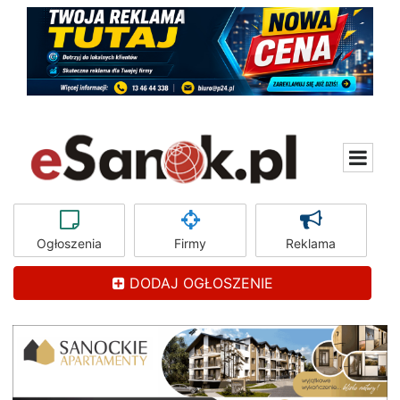
Ogłoszenia
Firmy
Reklama
DODAJ OGŁOSZENIE