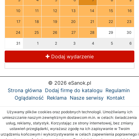
10
11
12
13
14
15
16
17
18
19
20
21
22
23
24
25
26
27
28
29
30
31
1
2
3
4
5
6
Dodaj wydarzenie
© 2026 eSanok.pl
Strona główna
Dodaj firmę do katalogu
Regulamin
Oglądalność
Reklama
Nasze serwisy
Kontakt
Używamy plików cookies oraz podobnych technologii. Umożliwiamy ich
umieszczanie naszym zewnętrznym dostawcom m.in. w celach: świadczenia
usług, reklamy, statystyk. Korzystając ze strony internetowej, bez zmiany
ustawień przeglądarki, wyrażasz zgodę na ich zapisywanie w Twoim
urządzeniu końcowym i wykorzystywanie w celach zapewnienia poprawnego i