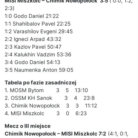
MISI Miszkolc – Chimik Nowopołock 3:5
( 0:0, 1:2,
2:3)
1:0 Godo Daniel 21:22
1:1 Shahibalov Pavel 22:25
1:2 Varashilov Evgeni 29:45
2:2 Igneci Arpad 43:32
2:3 Kazlov Pavel 50:47
2:4 Kalukhin Vadzim 53:36
3:4 Godo Daniel 54:13
3:5 Naumenka Anton 59:05
Tabela po fazie zasadniczej
1. MOSM Bytom 3 5 13:10
2. OSSM KH Sanok 3 4 23:8
3. Chimik Nowopołock 3 3 11:12
4. MISI Miszkolc 3 0 6:23
Mecz o III miejsce
Chimik Nowopołock – MISI Miszkolc 7:2
(4:1, 0:1,