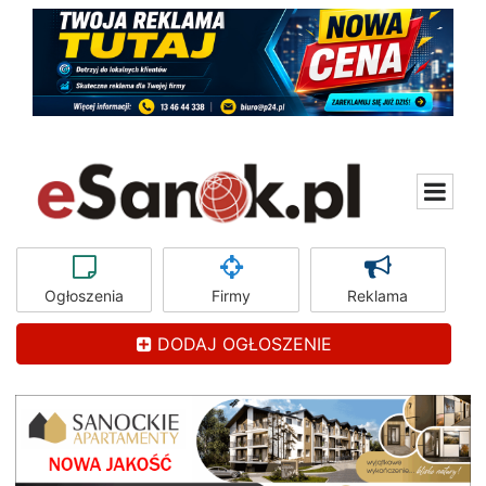
Ogłoszenia
Firmy
Reklama
DODAJ OGŁOSZENIE