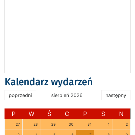
Kalendarz wydarzeń
poprzedni
sierpień 2026
następny
P
W
Ś
C
P
S
N
27
28
29
30
31
1
2
3
4
5
6
7
8
9