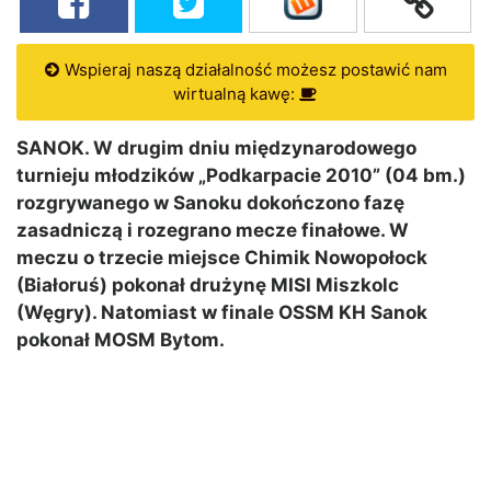
Wspieraj naszą działalność możesz postawić nam
wirtualną kawę:
SANOK. W drugim dniu międzynarodowego
turnieju młodzików „Podkarpacie 2010” (04 bm.)
rozgrywanego w Sanoku dokończono fazę
zasadniczą i rozegrano mecze finałowe. W
meczu o trzecie miejsce Chimik Nowopołock
(Białoruś) pokonał drużynę MISI Miszkolc
(Węgry). Natomiast w finale OSSM KH Sanok
pokonał MOSM Bytom.