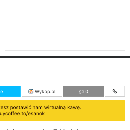
ze
Wykop.pl
0
żesz postawić nam wirtualną kawę.
uycoffee.to/esanok