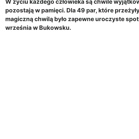
W życiu każdego człowieka są chwile wyjątkow
pozostają w pamięci. Dla 49 par, które przeżył
magiczną chwilą było zapewne uroczyste spotk
września w Bukowsku.