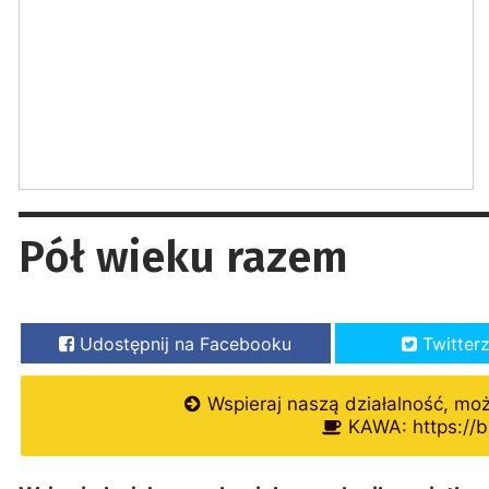
Pół wieku razem
Udostępnij na Facebooku
Twitter
Wspieraj naszą działalność, mo
KAWA: https://b