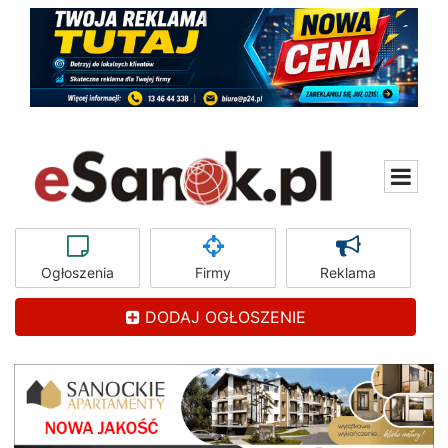
Ogłoszenia
Firmy
Reklama
DODAJ OGŁOSZENIE