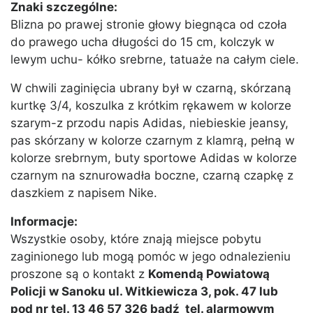
Znaki szczególne:
Blizna po prawej stronie głowy biegnąca od czoła
do prawego ucha długości do 15 cm, kolczyk w
lewym uchu- kółko srebrne, tatuaże na całym ciele.
W chwili zaginięcia ubrany był w czarną, skórzaną
kurtkę 3/4, koszulka z krótkim rękawem w kolorze
szarym-z przodu napis Adidas, niebieskie jeansy,
pas skórzany w kolorze czarnym z klamrą, pełną w
kolorze srebrnym, buty sportowe Adidas w kolorze
czarnym na sznurowadła boczne, czarną czapkę z
daszkiem z napisem Nike.
Informacje:
Wszystkie osoby, które znają miejsce pobytu
zaginionego lub mogą pomóc w jego odnalezieniu
proszone są o kontakt z
Komendą Powiatową
Policji w Sanoku ul. Witkiewicza 3, pok. 47 lub
pod nr tel. 13 46 57 326 bądź tel. alarmowym