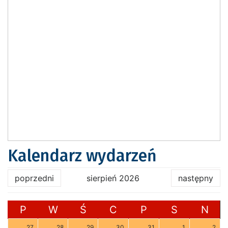
Kalendarz wydarzeń
poprzedni
sierpień 2026
następny
P
W
Ś
C
P
S
N
27
28
29
30
31
1
2