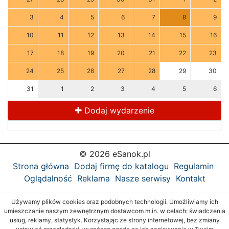
3
4
5
6
7
8
9
10
11
12
13
14
15
16
17
18
19
20
21
22
23
24
25
26
27
28
29
30
31
1
2
3
4
5
6
Dodaj wydarzenie
© 2026 eSanok.pl
Strona główna
Dodaj firmę do katalogu
Regulamin
Oglądalność
Reklama
Nasze serwisy
Kontakt
Używamy plików cookies oraz podobnych technologii. Umożliwiamy ich
umieszczanie naszym zewnętrznym dostawcom m.in. w celach: świadczenia
usług, reklamy, statystyk. Korzystając ze strony internetowej, bez zmiany