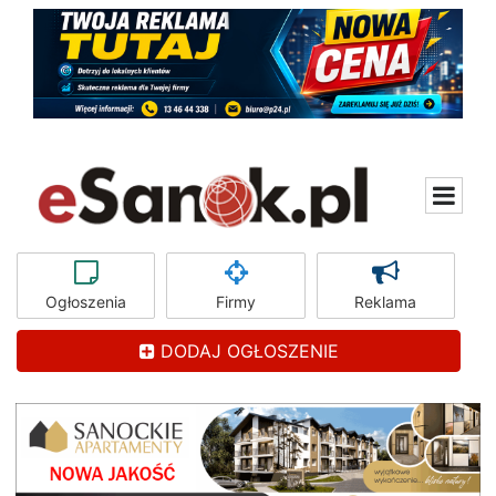
Ogłoszenia
Firmy
Reklama
DODAJ OGŁOSZENIE