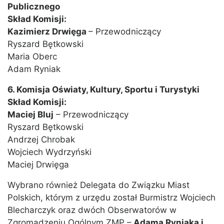
Publicznego
Skład Komisji:
Kazimierz Drwięga
– Przewodniczący
Ryszard Bętkowski
Maria Oberc
Adam Ryniak
6. Komisja Oświaty, Kultury, Sportu i Turystyki
Skład Komisji:
Maciej Bluj
– Przewodniczący
Ryszard Bętkowski
Andrzej Chrobak
Wojciech Wydrzyński
Maciej Drwięga
Wybrano również Delegata do Związku Miast
Polskich, którym z urzędu został Burmistrz Wojciech
Blecharczyk oraz dwóch Obserwatorów w
Zgromadzeniu Ogólnym ZMP –
Adama Ryniaka i