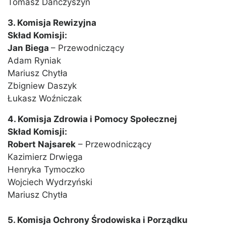
Tomasz Dańczyszyn
3. Komisja Rewizyjna
Skład Komisji:
Jan Biega
– Przewodniczący
Adam Ryniak
Mariusz Chytła
Zbigniew Daszyk
Łukasz Woźniczak
4. Komisja Zdrowia i Pomocy Społecznej
Skład Komisji:
Robert Najsarek
– Przewodniczący
Kazimierz Drwięga
Henryka Tymoczko
Wojciech Wydrzyński
Mariusz Chytła
5. Komisja Ochrony Środowiska i Porządku