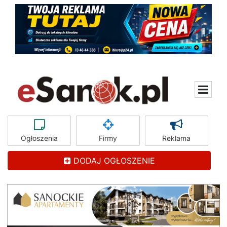
Ogłoszenia
Firmy
Reklama
DODAJ OGŁOSZENIE