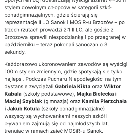
Sporych emocji dostarczają wyścigi sztafet 4x50m
stylem dowolnym chłopców w kategorii szkół
ponadgimnazjalnych, gdzie ścierają się
reprezentacje II LO Sanok i MOSIR-u Brzozów – po
trzech rzutach prowadzi 2:1 II LO, ale goście z
Brzozowa sprawili niespodziankę i po przegranej w
październiku – teraz pokonali sanoczan o 3
sekundy.
Każdorazowo ukoronowaniem zawodów są wyścigi
100m stylem zmiennym, gdzie spotykają sie tylko
najlepsi. Podczas Pucharu Niepodległości na tym
dystansie zwyciężali
Gabriela Kikta
oraz
Wiktor
Kabala
(szkoły podstawowe),
Majka Bielecka i
Maciej Szybiak
(gimnazja) oraz
Kamila Pierzchała
i Jakub Kotula
(szkoły ponadgimnazjalne) –
wszyscy są wychowankami naszych szkół i
pływaniem zajmują się od najmłodszych lat,
trenując w ramach zajęć MOSiR-u Sanok.